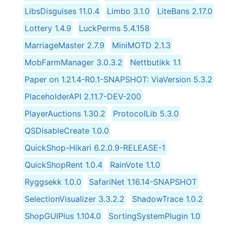
LibsDisguises 11.0.4
Limbo 3.1.0
LiteBans 2.17.0
Lottery 1.4.9
LuckPerms 5.4.158
MarriageMaster 2.7.9
MiniMOTD 2.1.3
MobFarmManager 3.0.3.2
Nettbutikk 1.1
Paper on 1.21.4-R0.1-SNAPSHOT: ViaVersion 5.3.2
PlaceholderAPI 2.11.7-DEV-200
PlayerAuctions 1.30.2
ProtocolLib 5.3.0
QSDisableCreate 1.0.0
QuickShop-Hikari 6.2.0.9-RELEASE-1
QuickShopRent 1.0.4
RainVote 1.1.0
Ryggsekk 1.0.0
SafariNet 1.16.14-SNAPSHOT
SelectionVisualizer 3.3.2.2
ShadowTrace 1.0.2
ShopGUIPlus 1.104.0
SortingSystemPlugin 1.0