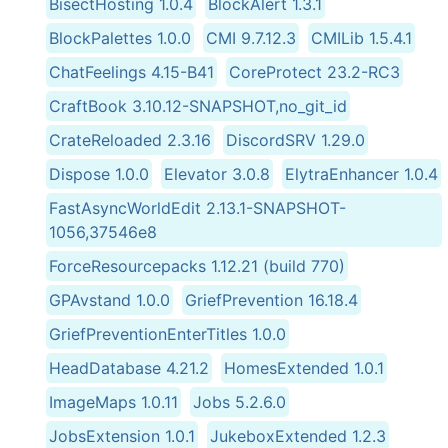
BisectHosting 1.0.4
BlockAlert 1.3.1
BlockPalettes 1.0.0
CMI 9.7.12.3
CMILib 1.5.4.1
ChatFeelings 4.15-B41
CoreProtect 23.2-RC3
CraftBook 3.10.12-SNAPSHOT,no_git_id
CrateReloaded 2.3.16
DiscordSRV 1.29.0
Dispose 1.0.0
Elevator 3.0.8
ElytraEnhancer 1.0.4
FastAsyncWorldEdit 2.13.1-SNAPSHOT-
1056,37546e8
ForceResourcepacks 1.12.21 (build 770)
GPAvstand 1.0.0
GriefPrevention 16.18.4
GriefPreventionEnterTitles 1.0.0
HeadDatabase 4.21.2
HomesExtended 1.0.1
ImageMaps 1.0.11
Jobs 5.2.6.0
JobsExtension 1.0.1
JukeboxExtended 1.2.3