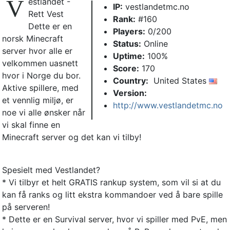
V
estlandet -
IP:
vestlandetmc.no
Rett Vest
Rank:
#160
Dette er en
Players:
0/200
norsk Minecraft
Status:
Online
server hvor alle er
Uptime:
100%
velkommen uasnett
Score:
170
hvor i Norge du bor.
Country:
United States
Aktive spillere, med
Version:
et vennlig miljø, er
http://www.vestlandetmc.no
noe vi alle ønsker når
vi skal finne en
Minecraft server og det kan vi tilby!
Spesielt med Vestlandet?
* Vi tilbyr et helt GRATIS rankup system, som vil si at du
kan få ranks og litt ekstra kommandoer ved å bare spille
på serveren!
* Dette er en Survival server, hvor vi spiller med PvE, men