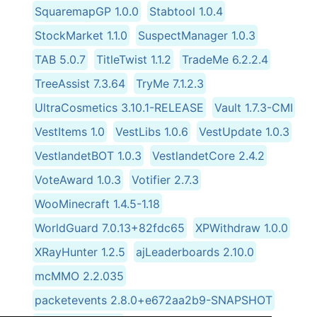
SquaremapGP 1.0.0
Stabtool 1.0.4
StockMarket 1.1.0
SuspectManager 1.0.3
TAB 5.0.7
TitleTwist 1.1.2
TradeMe 6.2.2.4
TreeAssist 7.3.64
TryMe 7.1.2.3
UltraCosmetics 3.10.1-RELEASE
Vault 1.7.3-CMI
VestItems 1.0
VestLibs 1.0.6
VestUpdate 1.0.3
VestlandetBOT 1.0.3
VestlandetCore 2.4.2
VoteAward 1.0.3
Votifier 2.7.3
WooMinecraft 1.4.5-1.18
WorldGuard 7.0.13+82fdc65
XPWithdraw 1.0.0
XRayHunter 1.2.5
ajLeaderboards 2.10.0
mcMMO 2.2.035
packetevents 2.8.0+e672aa2b9-SNAPSHOT