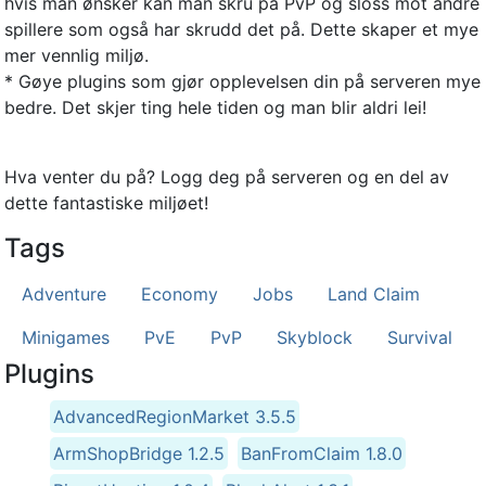
hvis man ønsker kan man skru på PvP og sloss mot andre
spillere som også har skrudd det på. Dette skaper et mye
mer vennlig miljø.
* Gøye plugins som gjør opplevelsen din på serveren mye
bedre. Det skjer ting hele tiden og man blir aldri lei!
Hva venter du på? Logg deg på serveren og en del av
dette fantastiske miljøet!
Tags
Adventure
Economy
Jobs
Land Claim
Minigames
PvE
PvP
Skyblock
Survival
Plugins
AdvancedRegionMarket 3.5.5
ArmShopBridge 1.2.5
BanFromClaim 1.8.0